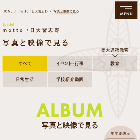
HOME
motto→日大習志野
写真と映像で見る
MENU
Special
motto→日大習志野
写真と映像で見る
高大連携教育
すべて
イベント・行事
教育
日常生活
学校紹介動画
ALBUM
写真と映像で見る
年度別表示