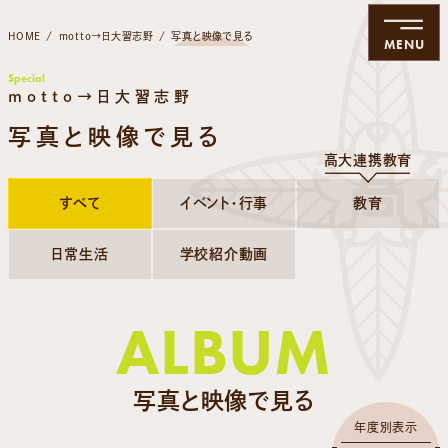
HOME
motto→日大習志野
写真と映像で見る
MENU
Special
motto→日大習志野
写真と映像で見る
高大連携教育
すべて
イベント・行事
教育
日常生活
学校紹介動画
ALBUM
写真と映像で見る
年度別表示