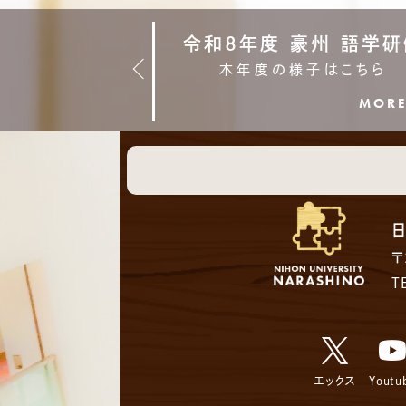
ー（部活動）
令和8年度 豪州 語学研
本年度の様子はこちら
MORE
MOR
〒
T
エックス
Youtu