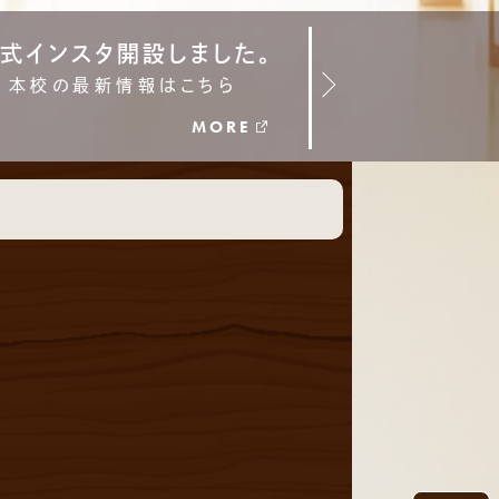
式インスタ開設しました。
2年 修学旅行
本校の最新情報はこちら
現地の様子を
MORE