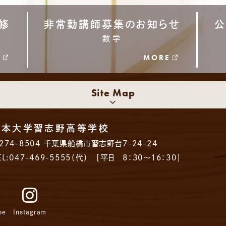
修
非常勤講師募集のお知らせ
公
数学
E
MORE
Site Map
日本大学習志野高等学校
274-8504
千葉県船橋市習志野台7-24-24
EL:047-469-5555（代）
［平日 8：30～16：30］
be
Instagram