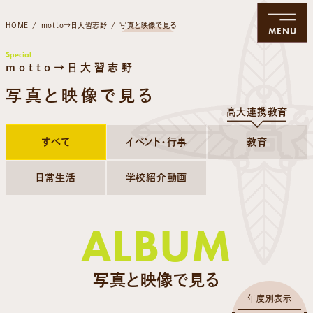
HOME
motto→日大習志野
写真と映像で見る
MENU
Special
motto→日大習志野
写真と映像で見る
高大連携教育
すべて
イベント・行事
教育
日常生活
学校紹介動画
ALBUM
写真と映像で見る
年度別表示