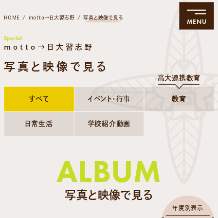
HOME
motto→日大習志野
写真と映像で見る
MENU
Special
motto→日大習志野
写真と映像で見る
高大連携教育
すべて
イベント・行事
教育
日常生活
学校紹介動画
ALBUM
写真と映像で見る
年度別表示