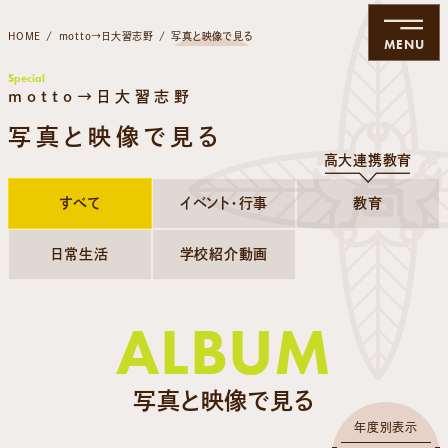
HOME
motto→日大習志野
写真と映像で見る
MENU
Special
motto→日大習志野
写真と映像で見る
高大連携教育
すべて
イベント・行事
教育
日常生活
学校紹介動画
ALBUM
写真と映像で見る
年度別表示