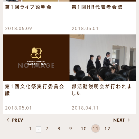
第1回ライブ説明会
第１回HR代表者会議
2018.05.09
2018.05.01
第１回文化祭実行委員会
部活動説明会が行われま
議
した
2018.05.01
2018.04.11
PREV
NEXT
11
1
7
8
9
10
12
…