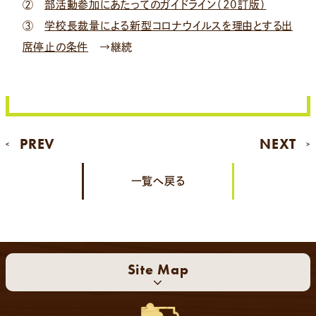
②
部活動参加にあたってのガイドライン（20訂版）
③
学校長裁量による新型コロナウイルスを理由とする出
席停止の条件
→継続
PREV
NEXT
<
>
一覧へ戻る
Site Map