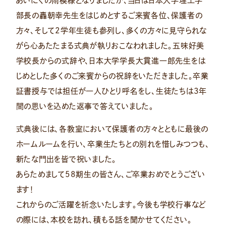
あいにくの雨模様となりましたが、当日は日本大学理工学
部長の轟朝幸先生をはじめとするご来賓各位、保護者の
方々、そして2学年生徒も参列し、多くの方々に見守られな
がら心あたたまる式典が執りおこなわれました。五味好美
学校長からの式辞や、日本大学学長大貫進一郎先生をは
じめとした多くのご来賓からの祝辞をいただきました。卒業
証書授与では担任が一人ひとり呼名をし、生徒たちは3年
間の思いを込めた返事で答えていました。
式典後には、各教室において保護者の方々とともに最後の
ホームルームを行い、卒業生たちとの別れを惜しみつつも、
新たな門出を皆で祝いました。
あらためまして58期生の皆さん、ご卒業おめでとうござい
ます！
これからのご活躍を祈念いたします。今後も学校行事など
の際には、本校を訪れ、積もる話を聞かせてください。